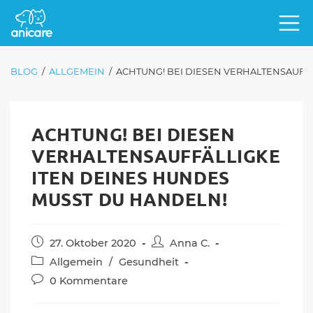
BLOG
/
ALLGEMEIN
/
ACHTUNG! BEI DIESEN VERHALTENSAUFF
ACHTUNG! BEI DIESEN
VERHALTENSAUFFÄLLIGKE
ITEN DEINES HUNDES
MUSST DU HANDELN!
Beitrag
Beitrags-
27. Oktober 2020
Anna C.
veröffentlicht:
Autor:
Beitrags-
Allgemein
/
Gesundheit
Kategorie:
Beitrags-
0 Kommentare
Kommentare: