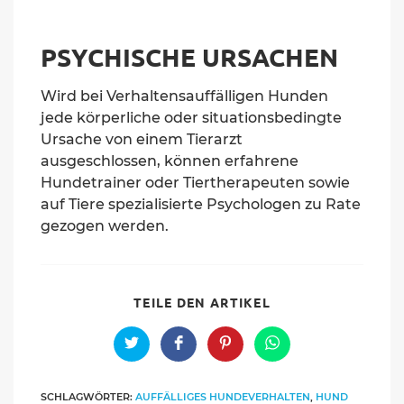
PSYCHISCHE URSACHEN
Wird bei Verhaltensauffälligen Hunden
jede körperliche oder situationsbedingte
Ursache von einem Tierarzt
ausgeschlossen, können erfahrene
Hundetrainer oder Tiertherapeuten sowie
auf Tiere spezialisierte Psychologen zu Rate
gezogen werden.
SHARE
TEILE DEN ARTIKEL
THIS
CONTENT
Opens
Opens
Opens
Opens
in
in
in
in
a
a
a
a
new
new
new
new
SCHLAGWÖRTER:
AUFFÄLLIGES HUNDEVERHALTEN
,
HUND
window
window
window
window