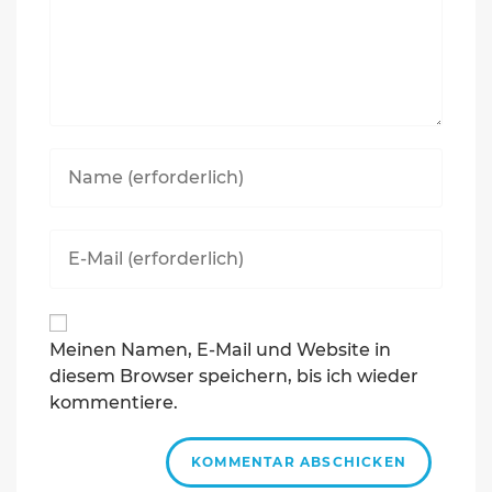
Geben
Sie
Ihren
Namen
Geben
oder
Sie
Benutzernamen
Ihre
zum
E-
Kommentieren
Mail-
ein
Meinen Namen, E-Mail und Website in
Adresse
diesem Browser speichern, bis ich wieder
zum
Kommentieren
kommentiere.
ein