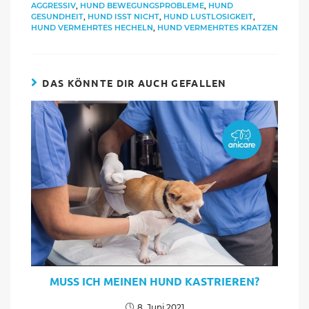
AGGRESSIV
,
HUND BEWEGUNGSPROBLEME
,
HUND
GESUNDHEIT
,
HUND ISST NICHT
,
HUND LUSTLOSIGKEIT
,
HUND VERMEHRTES HECHELN
,
HUND VERMEHRTES KRATZEN
DAS KÖNNTE DIR AUCH GEFALLEN
MUSS ICH MEINEN HUND KASTRIEREN?
8. Juni 2021