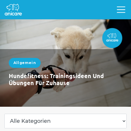
Allgemein
Hundefitness: Trainingsideen Und
Übungen Für Zuhause
Damit der Vierbeiner fit und gesund bleibt,
solltest du mit ihm regelmäßig ein gezieltes
Fitnessprogramm absolvieren. Spezielle
Übungen stärken Muskeln…
WEITERLESEN