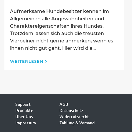
veröffentlicht:
Aufmerksame Hundebesitzer kennen im
Allgemeinen alle Angewohnheiten und
Charaktereigenschaften ihres Hundes.
Trotzdem lassen sich auch die treusten
Vierbeiner nicht gerne anmerken, wenn es
ihnen nicht gut geht. Hier wird die…
Achtung!
WEITERLESEN
Bei
diesen
Verhaltensauffälligkeiten
deines
Hundes
musst
du
Support
AGB
handeln!
Produkte
Datenschutz
Über Uns
Widerrufsrecht
Impressum
Zahlung & Versand