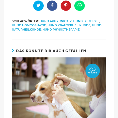
CONTENT
Opens
Opens
Opens
Opens
in
in
in
in
a
a
a
a
new
new
new
new
SCHLAGWÖRTER:
HUND AKUPUNKTUR
,
HUND BLUTEGEL
,
window
window
window
window
HUND HOMÖOPHATIE
,
HUND KRÄUTERHEILKUNDE
,
HUND
NATURHEILKUNDE
,
HUND PHYSIOTHERAPIE
DAS KÖNNTE DIR AUCH GEFALLEN