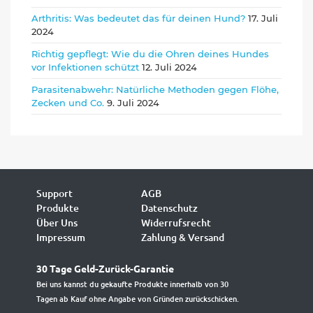
Arthritis: Was bedeutet das für deinen Hund?
17. Juli
2024
Richtig gepflegt: Wie du die Ohren deines Hundes
vor Infektionen schützt
12. Juli 2024
Parasitenabwehr: Natürliche Methoden gegen Flöhe,
Zecken und Co.
9. Juli 2024
Support
AGB
Produkte
Datenschutz
Über Uns
Widerrufsrecht
Impressum
Zahlung & Versand
30 Tage Geld-Zurück-Garantie
Bei uns kannst du gekaufte Produkte innerhalb von 30
Tagen ab Kauf ohne Angabe von Gründen zurückschicken.