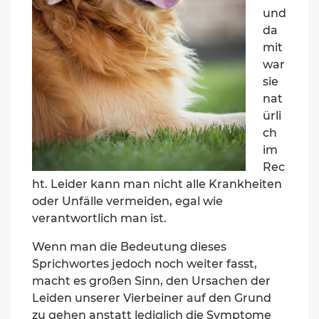
und
da
mit
war
sie
nat
ürli
ch
im
Rec
ht. Leider kann man nicht alle Krankheiten
oder Unfälle vermeiden, egal wie
verantwortlich man ist.
Wenn man die Bedeutung dieses
Sprichwortes jedoch noch weiter fasst,
macht es großen Sinn, den Ursachen der
Leiden unserer Vierbeiner auf den Grund
zu gehen anstatt lediglich die Symptome