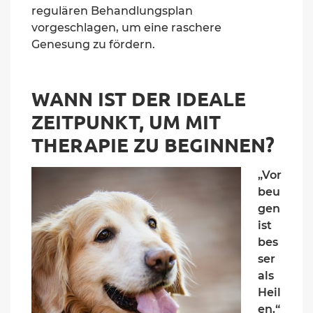
regulären Behandlungsplan
vorgeschlagen, um eine raschere
Genesung zu fördern.
WANN IST DER IDEALE
ZEITPUNKT, UM MIT
THERAPIE ZU BEGINNEN
?
„Vor
beu
gen
ist
bes
ser
als
Heil
en.“