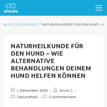
BLOG
/
GESUNDHEIT
/
NATURHEILKUNDE FÜR DEN HUND – W
NATURHEILKUNDE FÜR
DEN HUND – WIE
ALTERNATIVE
BEHANDLUNGEN DEINEM
HUND HELFEN KÖNNEN
Beitrag
Beitrags-
1. Dezember 2020
Anna C.
veröffentlicht:
Autor:
Beitrags-
Beitrags-
Gesundheit
0 Kommentare
Kategorie:
Kommentare: