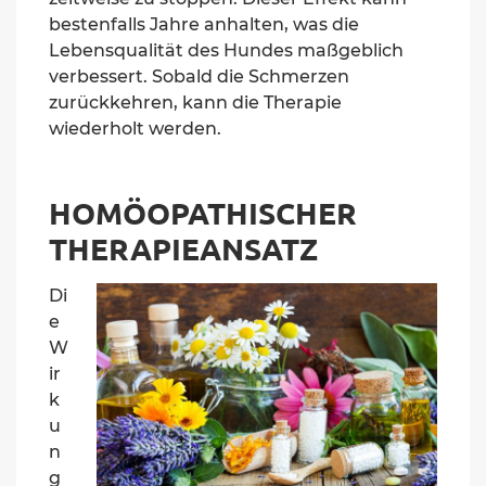
bestenfalls Jahre anhalten, was die
Lebensqualität des Hundes maßgeblich
verbessert. Sobald die Schmerzen
zurückkehren, kann die Therapie
wiederholt werden.
HOMÖOPATHISCHER
THERAPIEANSATZ
Di
e
W
ir
k
u
n
g