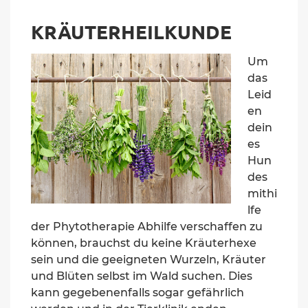
KRÄUTERHEILKUNDE
Um
das
Leid
en
dein
es
Hun
des
mithi
lfe
der Phytotherapie Abhilfe verschaffen zu
können, brauchst du keine Kräuterhexe
sein und die geeigneten Wurzel
n
, Kräuter
und Blüten
selbst im Wald suchen. Dies
kann gegebenenfalls sogar gefährlich