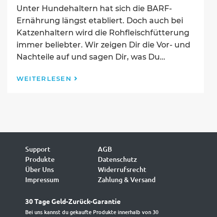
Unter Hundehaltern hat sich die BARF-
Ernährung längst etabliert. Doch auch bei
Katzenhaltern wird die Rohfleischfütterung
immer beliebter. Wir zeigen Dir die Vor- und
Nachteile auf und sagen Dir, was Du…
BARF
WEITERLESEN
für
Katzen
–
Was
du
wissen
musst
Support
AGB
Produkte
Datenschutz
Über Uns
Widerrufsrecht
Impressum
Zahlung & Versand
30 Tage Geld-Zurück-Garantie
Bei uns kannst du gekaufte Produkte innerhalb von 30