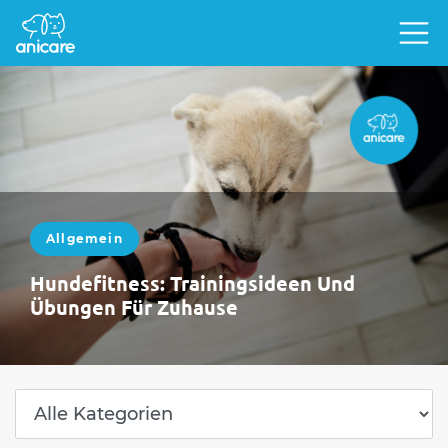
Allgemein
Hundefitness: Trainingsideen Und
Übungen Für Zuhause
Damit der Vierbeiner fit und gesund bleibt,
solltest du mit ihm regelmäßig ein gezieltes
Fitnessprogramm absolvieren. Spezielle
Übungen stärken Muskeln…