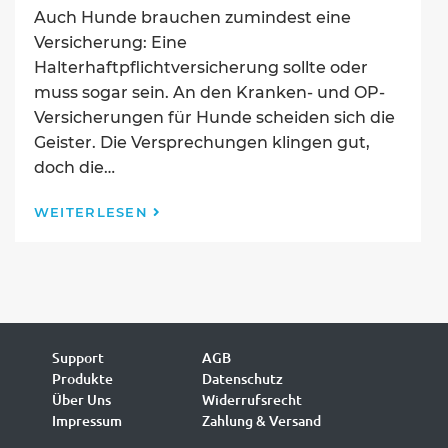
Auch Hunde brauchen zumindest eine
Versicherung: Eine
Halterhaftpflichtversicherung sollte oder
muss sogar sein. An den Kranken- und OP-
Versicherungen für Hunde scheiden sich die
Geister. Die Versprechungen klingen gut,
doch die…
Versicherungen
WEITERLESEN
für
Hunde
–
Welche
musst
du
unbedingt
Support
AGB
haben?
Produkte
Datenschutz
Über Uns
Widerrufsrecht
Impressum
Zahlung & Versand