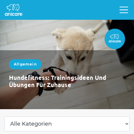
Allgemein
Hundefitness: Trainingsideen Und
Übungen Für Zuhause
Damit der Vierbeiner fit und gesund bleibt,
solltest du mit ihm regelmäßig ein gezieltes
Fitnessprogramm absolvieren. Spezielle
Übungen stärken Muskeln…
WEITERLESEN