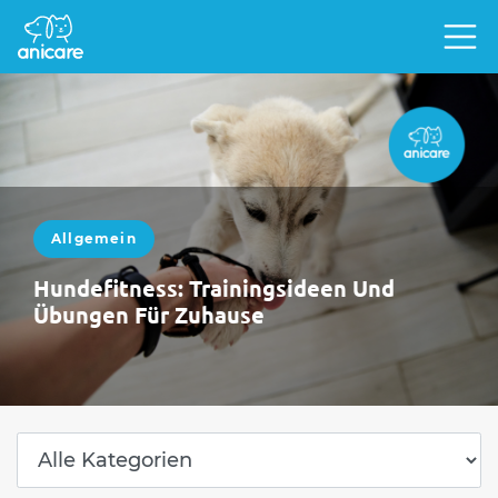
Allgemein
Hundefitness: Trainingsideen Und
Übungen Für Zuhause
Damit der Vierbeiner fit und gesund bleibt,
solltest du mit ihm regelmäßig ein gezieltes
Fitnessprogramm absolvieren. Spezielle
Übungen stärken Muskeln…
WEITERLESEN