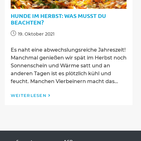
HUNDE IM HERBST: WAS MUSST DU
BEACHTEN?
Beitrag
19. Oktober 2021
veröffentlicht:
Es naht eine abwechslungsreiche Jahreszeit!
Manchmal genießen wir spät im Herbst noch
Sonnenschein und Wärme satt und an
anderen Tagen ist es plötzlich kühl und
feucht. Manchen Vierbeinern macht das…
Hunde
WEITERLESEN
im
Herbst:
Was
musst
du
beachten?