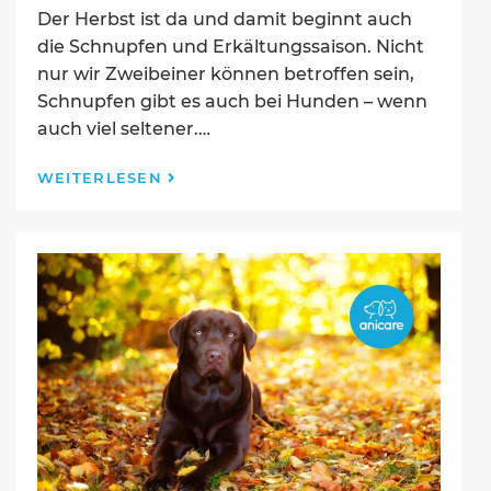
Der Herbst ist da und damit beginnt auch
die Schnupfen und Erkältungssaison. Nicht
nur wir Zweibeiner können betroffen sein,
Schnupfen gibt es auch bei Hunden – wenn
auch viel seltener.…
Schnupfen
WEITERLESEN
beim
Hund
–
Was
tun
bei
einer
Erkältung?