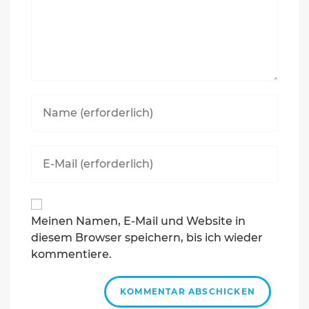
Geben
Sie
Ihren
Namen
Geben
oder
Sie
Benutzernamen
Ihre
zum
E-
Kommentieren
Mail-
ein
Meinen Namen, E-Mail und Website in
Adresse
diesem Browser speichern, bis ich wieder
zum
Kommentieren
kommentiere.
ein