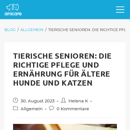
BLOG
/
ALLGEMEIN
/
TIERISCHE SENIOREN: DIE RICHTIGE P
TIERISCHE SENIOREN: DIE
RICHTIGE PFLEGE UND
ERNÄHRUNG FÜR ÄLTERE
HUNDE UND KATZEN
Beitrag
Beitrags-
30. August 2023
Helena K
veröffentlicht:
Autor:
Beitrags-
Beitrags-
Allgemein
0 Kommentare
Kategorie:
Kommentare: