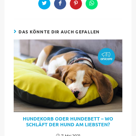
CONTENT
Opens
Opens
Opens
Opens
in
in
in
in
a
a
a
a
new
new
new
new
window
window
window
window
DAS KÖNNTE DIR AUCH GEFALLEN
HUNDEKORB ODER HUNDEBETT – WO
SCHLÄFT DER HUND AM LIEBSTEN?
7. Mai 2021